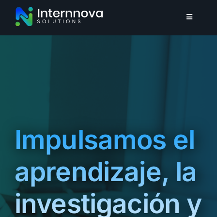
Skip
to
Toggle
Navigatio
content
Inicio
Nosotros
Soluciones integrales
Impulsamos el
Blog
aprendizaje, la
Noticias Internnova
investigación y
Contáctenos