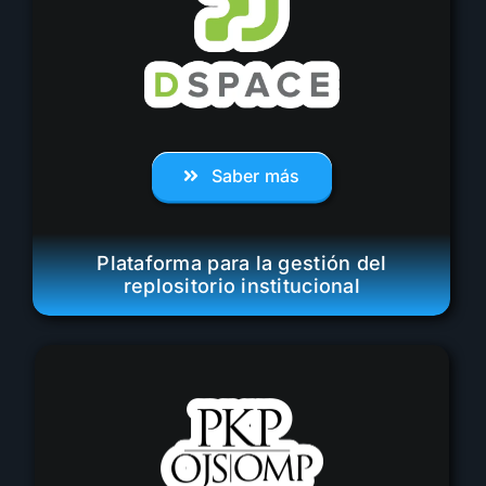
Saber más
Plataforma para la gestión del
replositorio institucional