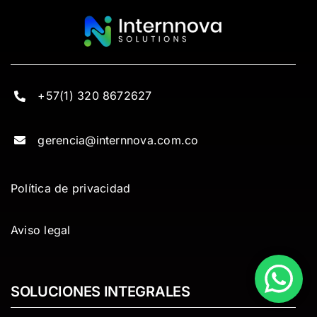
Ver todos
científica, sino que optimiza la toma de decisiones,
[...]
Ver todos
Ver todos
Más información
+57(1) 320 8672627
Ver todos
gerencia@internnova.com.co
Política de privacidad
Aviso legal
SOLUCIONES INTEGRALES