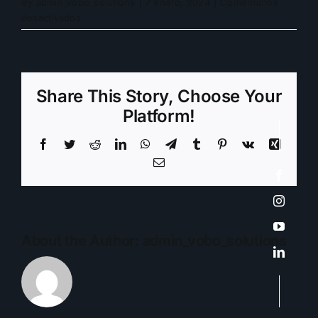
By
admin_vobo_solutions
|
7 enero, 2024
|
Comentarios
en
desactivados
UIS
Share This Story, Choose Your
Platform!
Facebook
Twitter
Reddit
LinkedIn
WhatsApp
Telegram
Tumblr
Pinterest
Vk
Xing
Email
About the Author:
admin_vobo_solutions