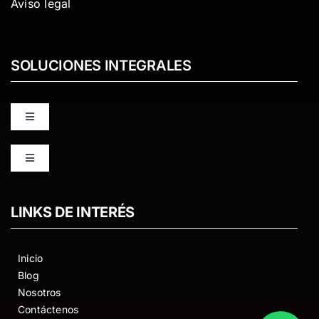
Aviso legal
SOLUCIONES INTEGRALES
Toggle
Navigation
ODILO
Toggle
Navigation
PKP OJS OMP
The Shelf
LINKS DE INTERÉS
DATAVERSE
Edpuzzle
Inicio
Blog
KOHA
Nosotros
4Prot
Contáctenos