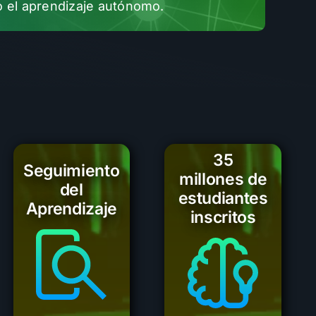
ndo el aprendizaje autónomo.
35
Seguimiento
millones de
del
estudiantes
Aprendizaje
inscritos