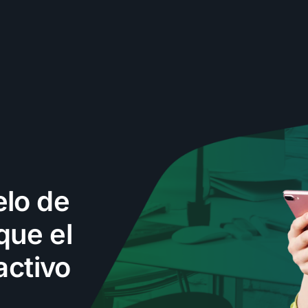
elo de
que el
activo