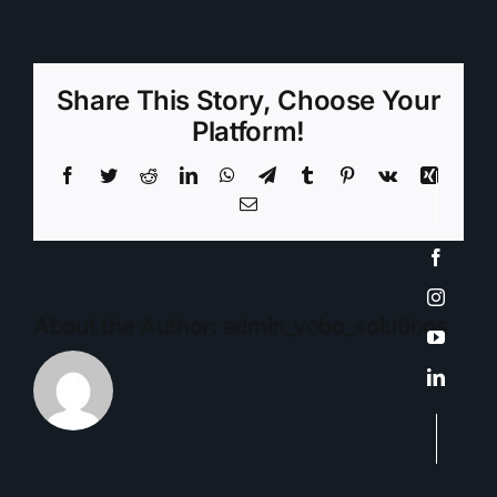
UniMagdalena
Share This Story, Choose Your
Platform!
Facebook
Twitter
Reddit
LinkedIn
WhatsApp
Telegram
Tumblr
Pinterest
Vk
Xing
Email
About the Author:
admin_vobo_solutions