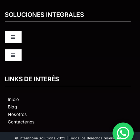
SOLUCIONES INTEGRALES
Toggle
Navigation
ODILO
Toggle
Navigation
PKP OJS OMP
The Shelf
LINKS DE INTERÉS
DATAVERSE
Edpuzzle
Inicio
Blog
KOHA
Nosotros
4Prot
Contáctenos
Recorridos virtuales
VirtualPro
© Internnova Solutions 2023 | Todos los derechos reservados |