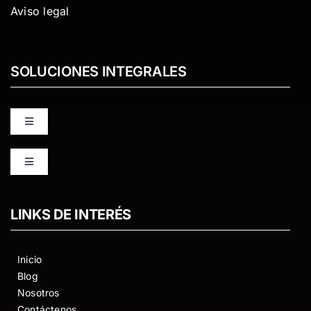
Aviso legal
SOLUCIONES INTEGRALES
Toggle
Navigation
ODILO
Toggle
Navigation
PKP OJS OMP
The Shelf
LINKS DE INTERÉS
DATAVERSE
Edpuzzle
Inicio
Blog
KOHA
Nosotros
4Prot
Contáctenos