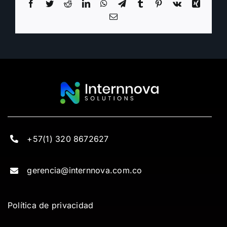
Facebook
Twitter
Reddit
LinkedIn
WhatsApp
Telegram
Tumblr
Pinterest
Vk
Xing
Email
+57(1) 320 8672627
gerencia@internnova.com.co
Política de privacidad