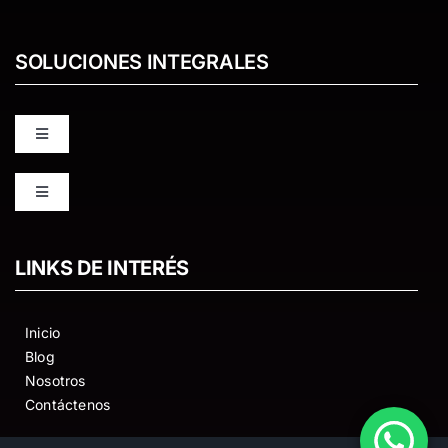
SOLUCIONES INTEGRALES
Toggle
Navigation
ODILO
Toggle
Navigation
PKP OJS OMP
The Shelf
LINKS DE INTERÉS
DATAVERSE
Edpuzzle
Inicio
Blog
KOHA
Nosotros
4Prot
Contáctenos
Recorridos virtuales