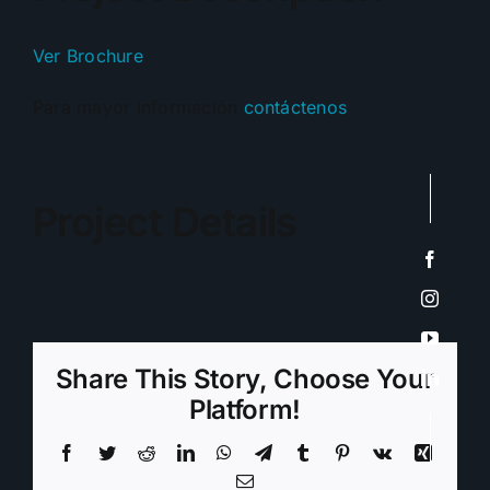
Ver Brochure
Para mayor información
contáctenos
Project Details
Share This Story, Choose Your
Platform!
Facebook
Twitter
Reddit
LinkedIn
WhatsApp
Telegram
Tumblr
Pinterest
Vk
Xing
Email