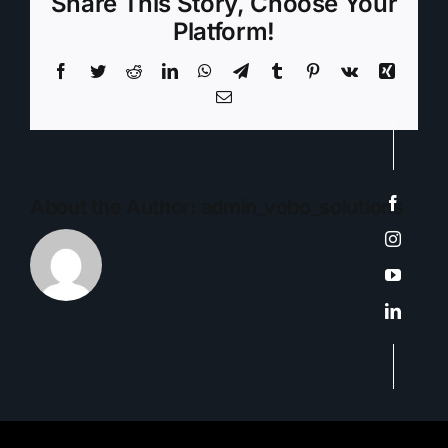
Share This Story, Choose Your
Platform!
Facebook
Twitter
Reddit
LinkedIn
WhatsApp
Telegram
Tumblr
Pinterest
Vk
Xing
Email
About the Author:
admin_vobo_solutions